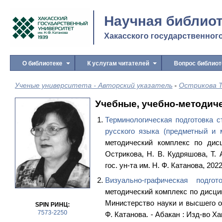
Научная библио
Хакасского государственного
О библиотеке
К услугам читателей
Вопрос библио
Ученые университета - Авторский указатель
-
Острикова Т
Учебные, учебно-методич
Терминологическая подготовка с
русского языка (предметный и 
методический комплекс по дисц
Острикова, Н. В. Кудряшова, Т. 
гос. ун-та им. Н. Ф. Катанова, 2022.
Визуально-графическая подгот
методический комплекс по дисципл
Министерство науки и высшего об
SPIN РИНЦ:
7573-2250
Ф. Катанова. - Абакан : Изд-во Хак