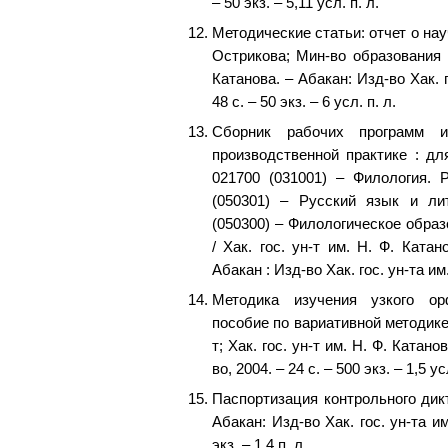
– 50 экз. – 5,11 усл. п. л.
Методические статьи: отчет о науч
Острикова; Мин-во образования и
Катанова. – Абакан: Изд-во Хак. г
48 с. – 50 экз. – 6 усл. п. л.
Сборник рабочих программ и
производственной практике : дл
021700 (031001) – Филология. 
(050301) – Русский язык и ли
(050300) – Филологическое образ
/ Хак. гос. ун-т им. Н. Ф. Катано
Абакан : Изд-во Хак. гос. ун-та им.
Методика изучения узкого орф
пособие по вариативной методике /
т; Хак. гос. ун-т им. Н. Ф. Катан
во, 2004. – 24 с. – 500 экз. – 1,5 ус
Паспортизация контрольного дикт
Абакан: Изд-во Хак. гос. ун-та им
экз. – 1,4 п. л.