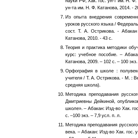
науки РФ, Хак. гос. ун-т им. Н. Ф.
ун-та им. Н. Ф. Катанова, 2014. - 2
Из опыта внедрения современны
уроков русского языка / Федераль
сост. Т. А. Острикова. - Абакан
Катанова, 2010. - 43 с.
Теория и практика методики обу
курс: учебное пособие. – Абакан
Катанова, 2009. – 102 с. – 100 экз. 
Орфография в школе : полувек
учителя / Т. А. Острикова. - М. : 
средняя школа).
Методика преподавания русског
Дмитриевны Дейкиной, опублико
школе». – Абакан: Изд-во Хак. гос
с. –100 экз. – 7,9 усл. п. л.
Методика преподавания русского
века. – Абакан: Изд-во Хак. гос. у