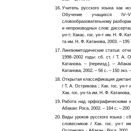
Учитель русского языка как ис
Обучение учащихся IV–
словообразовательному разборам
и непроизводных слов: диссертаци
ун-т; Хакас. гос. ун-т им. Н. Ф. К
та им. Н. Ф. Катанова, 2003. – 195 с
Лингвометодические статьи: отче
1998–2002 годы: сб. ст. / Т. А. О
Катанова. – [переизд.]. – Абака
Катанова, 2002. – 56 с. – 150 экз. –
Открытая классификация диктанто
/ Т. А. Острикова ; Хак. гос. ун-т
Хак. гос. ун-та им. Н. Ф. Катанова, 
Работа над орфографическими о
Абакан: Роса, 2002. – 164 с. – 200 э
Виды уроков русского языка : сб
словесников / Хак. гос. ун-т им
Острикова. - Абакан : Роса, 2001.